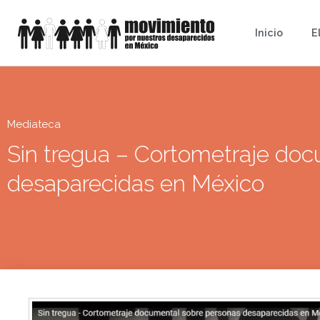
Inicio
E
Mediateca
Sin tregua – Cortometraje do
desaparecidas en México