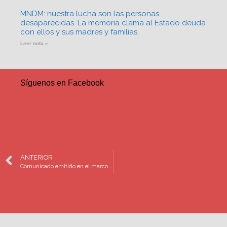
MNDM: nuestra lucha son las personas
desaparecidas. La memoria clama al Estado deuda
con ellos y sus madres y familias.
Leer nota »
Síguenos en Facebook
ANTERIOR
Comunicado emitido en el marco de la inauguración del Mundial de Fútbol