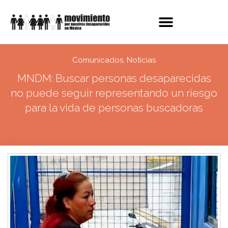
Comunicados
,
Noticias
MNDM: Buscar personas desaparecidas
no puede seguir representando un riesgo
para la vida de personas buscadoras