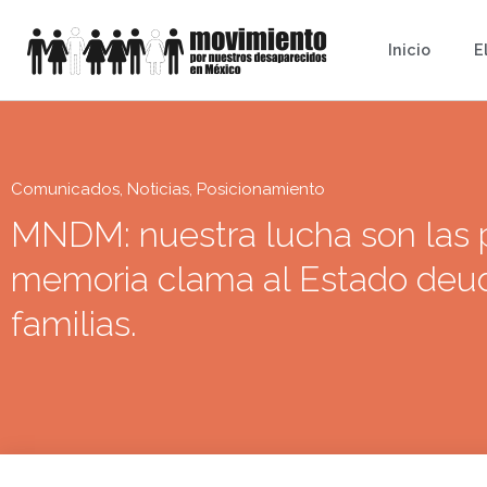
Inicio
E
Comunicados
,
Noticias
,
Posicionamiento
MNDM: nuestra lucha son las 
memoria clama al Estado deud
familias.