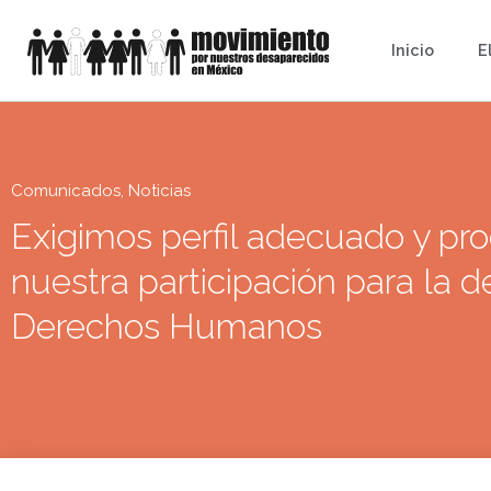
Inicio
E
Comunicados
,
Noticias
Exigimos perfil adecuado y pr
nuestra participación para la d
Derechos Humanos