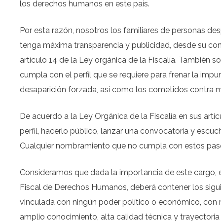
los derechos humanos en este país.
Por esta razón, nosotros los familiares de personas de
tenga máxima transparencia y publicidad, desde su con
artículo 14 de la Ley orgánica de la Fiscalía. También s
cumpla con el perfil que se requiere para frenar la imp
desaparición forzada, así como los cometidos contra muj
De acuerdo a la Ley Orgánica de la Fiscalía en sus artícu
perfil, hacerlo público, lanzar una convocatoria y escuc
Cualquier nombramiento que no cumpla con estos pasos 
Consideramos que dada la importancia de este cargo, el 
Fiscal de Derechos Humanos, deberá contener los siguie
vinculada con ningún poder político o económico, con r
amplio conocimiento, alta calidad técnica y trayector