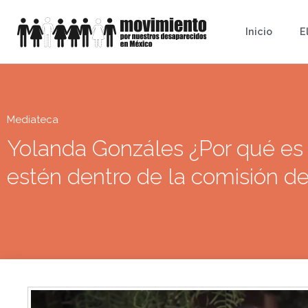
Inicio
E
Mediateca
Yolanda Gonzáles ¿Por qué es 
estén dentro de la comisión 