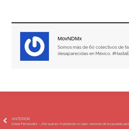
MovNDMx
Somos más de 60 colectivos de fam
desaparecidas en México. #HastaE
ANTERIOR
Grace Fernandez – ¿Por qué es importante un plan nacional de búsqueda pa