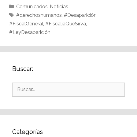
Comunicados
,
Noticias
#derechoshumanos
,
#Desaparición
,
#FiscalGeneral
,
#FiscalíaQueSirva
,
#LeyDesaparición
Buscar:
Categorías