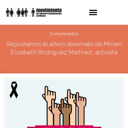
Comunicados
Repudiamos el artero asesinato de Miriam
Elizabeth Rodríguez Martínez, activista