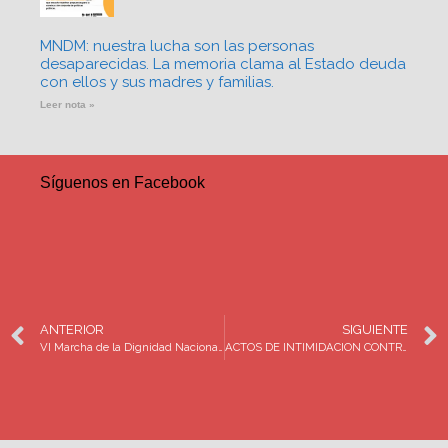
MNDM: nuestra lucha son las personas
desaparecidas. La memoria clama al Estado deuda
con ellos y sus madres y familias.
Leer nota »
Síguenos en Facebook
ANTERIOR
SIGUIENTE
VI Marcha de la Dignidad Nacional. Madres buscando a sus Hijos, Hijas, Verdad y Justicia
ACTOS DE INTIMIDACION CONTRA integrantes de la Caravana Internacional de Búsqueda de Personas Desaparecidas en Vida