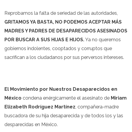
Reprobamos la falta de seriedad de las autoridades,
GRITAMOS YA BASTA, NO PODEMOS ACEPTAR M
Á
S
MADRES Y PADRES DE DESAPARECIDOS ASESINADOS
POR BUSCAR A SUS HIJAS E HIJOS.
Ya no queremos
gobiernos indolentes, cooptados y corruptos que
sacrifican a los ciudadanos por sus perversos intereses.
El Movimiento por Nuestros Desaparecidos en
M
é
xico
condena enérgicamente el asesinato de
Miriam
Elizabeth Rodr
í
guez Mart
í
nez
, compañera-madre
buscadora de su hija desaparecida y de todos los y las
desparecidas en México.