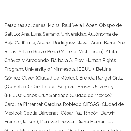
Personas solidarias: Mons. Raúl Vera López, Obispo de
Saltillo; Ana Luna Serrano, Universidad Autónoma de
Baja California; Araceli Rodríguez Nava; Aram Barra; Areli
Rojas; Arturo Bravo Peña (Morelia, Michoacan); Átala
Chávez y Arredondo; Bárbara A. Frey, Human Rights
Program, University of Minnesota (EE.UU.); Bettina
Gómez Oliver, (Ciudad de México); Brenda Rangel Ortiz
(Querétaro); Camila Ruiz Segovia, Brown University
(EE.UU.); Carlos Cruz Santiago (Ciudad de México);
Carolina Pimentel; Carolina Robledo CIESAS (Ciudad de
México); Cecilia Bárcenas; César Paz Rincón; Darwin
Franco (Jalisco); Denisse Dresser; Diana Hernández
García; Eliana García Laguna; Guadalupe Barrena; Erika I.