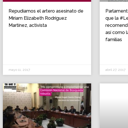
Repudiamos el artero asesinato de
Parlament
Miriam Elizabeth Rodríguez
que la #Le
Martínez, activista
recomenda
así como l
familias
mayo 11, 2017
abril 27, 2017