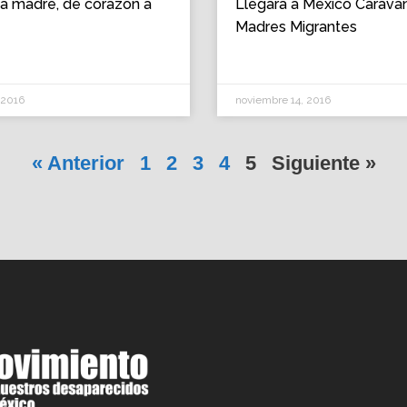
a madre, de corazón a
Llegará a México Carava
Madres Migrantes
 2016
noviembre 14, 2016
« Anterior
1
2
3
4
5
Siguiente »