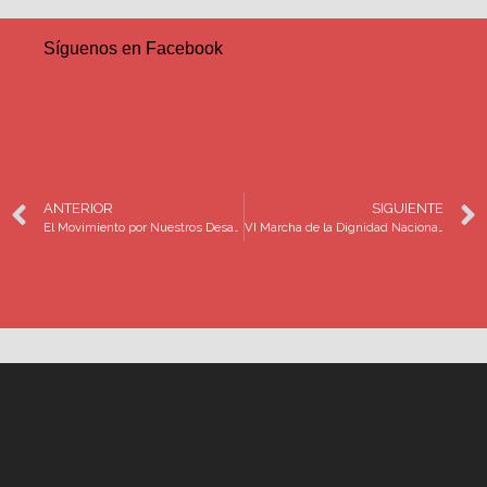
Síguenos en Facebook
ANTERIOR
SIGUIENTE
El Movimiento por Nuestros Desaparecidos en México reconoce avances y manifiesta reservas en el proyecto de dictamen Ley General de Desaparición Forzada y Desaparición por Particulares.
VI Marcha de la Dignidad Nacional. Madres buscando a sus Hijos, Hijas, Verdad y Justicia