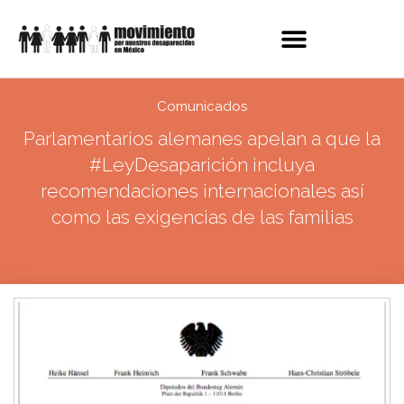
Comunicados
Parlamentarios alemanes apelan a que la
#LeyDesaparición incluya
recomendaciones internacionales así
como las exigencias de las familias