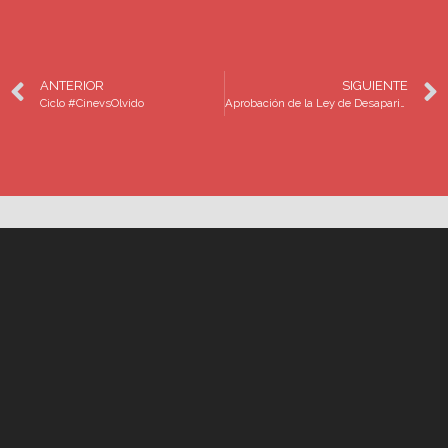
ANTERIOR
SIGUIENTE
Ciclo #CinevsOlvido
Aprobación de la Ley de Desaparición, una herramienta para enfrentar la grave crisis de desapariciones