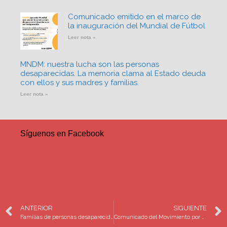
Comunicado emitido en el marco de
la inauguración del Mundial de Fútbol
Leer nota »
MNDM: nuestra lucha son las personas
desaparecidas. La memoria clama al Estado deuda
con ellos y sus madres y familias.
Leer nota »
Síguenos en Facebook
ANTERIOR
SIGUIENTE
Familias de personas desaparecidas en México, alzando la voz en Estados Unidos Canadá, Barcelona y París
Comunicado del Movimiento por Nuestros Desaparecidos en México (MovNDmx) frente al proceso de designación del titular de la Comisión Nacional de Búsqueda (CNB)