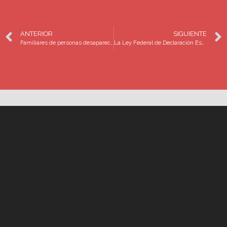
ANTERIOR
SIGUIENTE
Familiares de personas desaparecidas en México exigimos que la Comisión Nacional de Búsqueda dependa directamente de la Secretaría de Gobernación
La Ley Federal de Declaración Especial de Ausencia para Personas Desaparecidas, un primer paso para la protección de las personas desaparecidas y sus familias