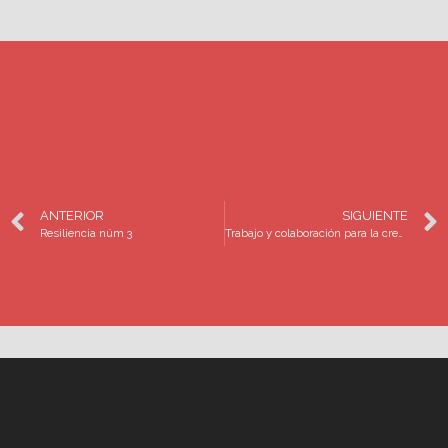
ANTERIOR
SIGUIENTE
Resiliencia núm 3
Trabajo y colaboración para la creación de la Ley contra la Desaparición en México que incluya a las familias