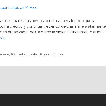
sonas desaparecidas hemos constatado y alertado que la
co ha crecido y continúa creciendo de una manera alarmante
rimen organizado” de Calderón la violencia incrementó al igual
más
,
#París
,
#SinLasFamiliasNo
,
#UniónEuropea