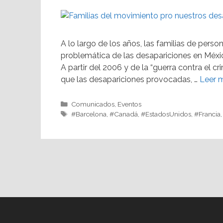
A lo largo de los años, las familias de per
problemática de las desapariciones en Méxi
A partir del 2006 y de la “guerra contra el c
que las desapariciones provocadas, …
Leer 
Comunicados
,
Eventos
#Barcelona
,
#Canadá
,
#EstadosUnidos
,
#Francia