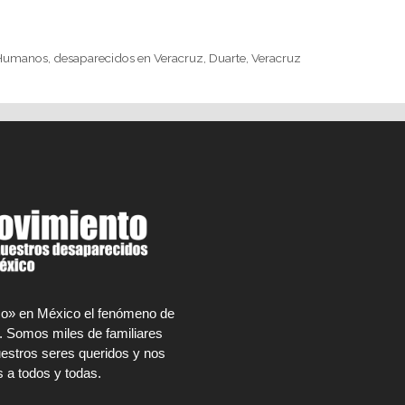
 Humanos
,
desaparecidos en Veracruz
,
Duarte
,
Veracruz
rco» en México el fenómeno de
. Somos miles de familiares
estros seres queridos y nos
 a todos y todas.